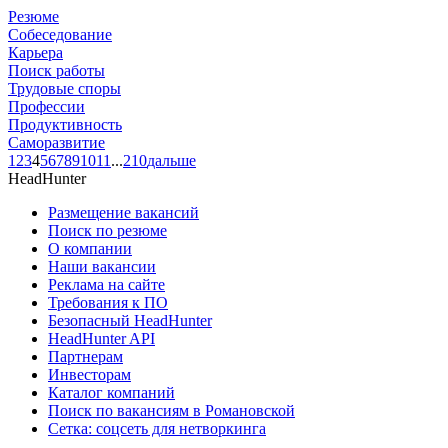
Резюме
Собеседование
Карьера
Поиск работы
Трудовые споры
Профессии
Продуктивность
Саморазвитие
1
2
3
4
5
6
7
8
9
10
11
...
210
дальше
HeadHunter
Размещение вакансий
Поиск по резюме
О компании
Наши вакансии
Реклама на сайте
Требования к ПО
Безопасный HeadHunter
HeadHunter API
Партнерам
Инвесторам
Каталог компаний
Поиск по вакансиям в Романовской
Сетка: соцсеть для нетворкинга