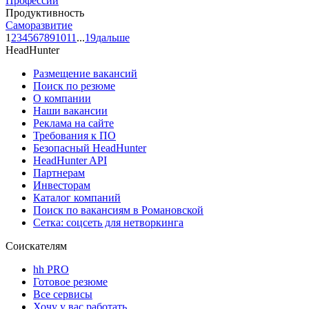
Профессии
Продуктивность
Саморазвитие
1
2
3
4
5
6
7
8
9
10
11
...
19
дальше
HeadHunter
Размещение вакансий
Поиск по резюме
О компании
Наши вакансии
Реклама на сайте
Требования к ПО
Безопасный HeadHunter
HeadHunter API
Партнерам
Инвесторам
Каталог компаний
Поиск по вакансиям в Романовской
Сетка: соцсеть для нетворкинга
Соискателям
hh PRO
Готовое резюме
Все сервисы
Хочу у вас работать